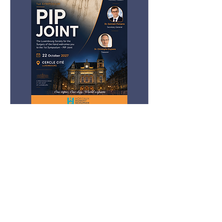
1st Symposium - PIP
ven. 22 oct.
Plus d'infos
Acheter des billets