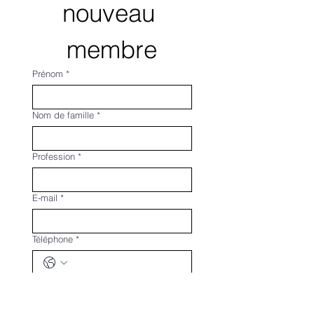
nouveau 
membre
Prénom
*
Nom de famille
*
Profession
*
E-mail
*
Téléphone
*
Adresse multiligne
Pays/Région
*