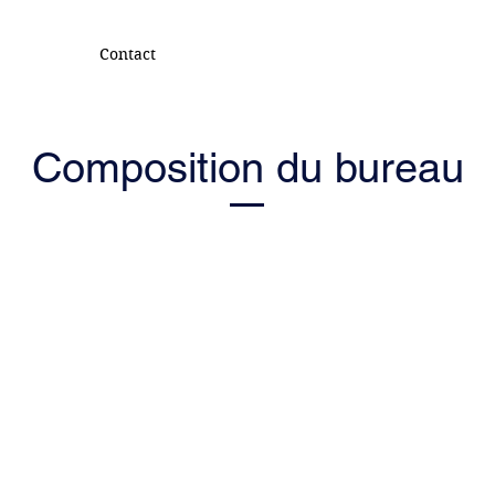
Contact
Composition du bureau
LSSH
LUXEMBOURG
S
OCIETY
F
THE SURGER
Y
OF THE HAN