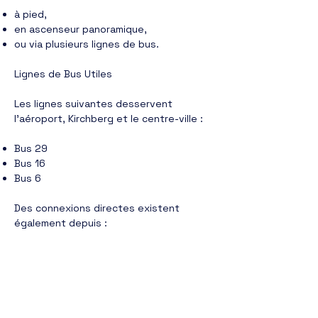
à pied,
en ascenseur panoramique,
ou via plusieurs lignes de bus.
Lignes de Bus Utiles
Les lignes suivantes desservent
l’aéroport, Kirchberg et le centre-ville :
Bus 29
Bus 16
Bus 6
Des connexions directes existent
également depuis :
la gare centrale,
plusieurs hôtels,
ainsi que les zones touristiques
principales.