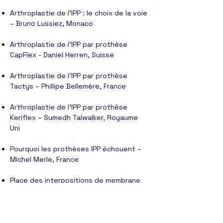
Arthroplastie de l’IPP : le choix de la voie
– Bruno Lussiez, Monaco
Arthroplastie de l’IPP par prothèse
CapFlex - Daniel Herren, Suisse
Arthroplastie de l’IPP par prothèse
Tactys – Phillipe Bellemère, France
Arthroplastie de l’IPP par prothèse
Keriflex – Sumedh Talwalker, Royaume
Uni
Pourquoi les prothèses IPP échouent –
Michel Merle, France
Place des interpositions de membrane
amniotique dans l’arthrose Laurence
Barnouin, France
Place du PRP dans l’arthrose IPP –