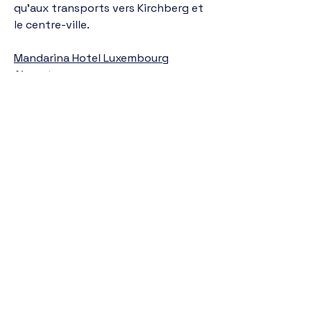
qu’aux transports vers Kirchberg et
le centre-ville.
Mandarina Hotel Luxembourg
Airport
Adresse :
22 Route de Trèves, 2633
Senningerberg, Luxembourg
Numéro de téléphone :
+352 34 95 95
Hôtel accessible et idéal pour les
courts séjours professionnels.
Airfield Living
Adresse :